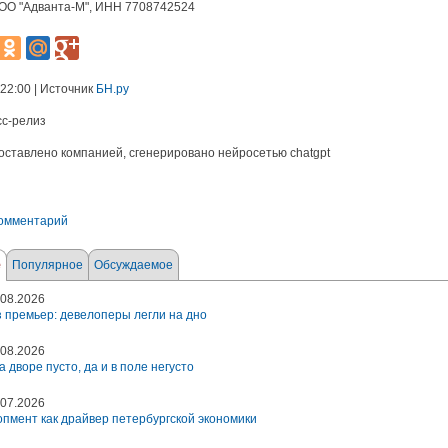
ОО "Адванта-М", ИНН 7708742524
 22:00 | Источник
БН.ру
сс-релиз
оставлено компанией, сгенерировано нейросетью chatgpt
комментарий
е
Популярное
Обсуждаемое
08.2026
 премьер: девелоперы легли на дно
08.2026
а дворе пусто, да и в поле негусто
07.2026
пмент как драйвер петербургской экономики