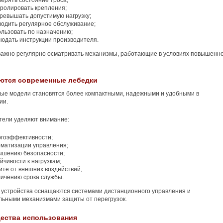
ерять состояние троса;
тролировать крепления;
превышать допустимую нагрузку;
водить регулярное обслуживание;
ользовать по назначению;
людать инструкции производителя.
важно регулярно осматривать механизмы, работающие в условиях повышенн
яются современные лебедки
ые модели становятся более компактными, надежными и удобными в
ии.
тели уделяют внимание:
ргоэффективности;
оматизации управления;
ышению безопасности;
йчивости к нагрузкам;
ите от внешних воздействий;
личению срока службы.
устройства оснащаются системами дистанционного управления и
льными механизмами защиты от перегрузок.
ества использования