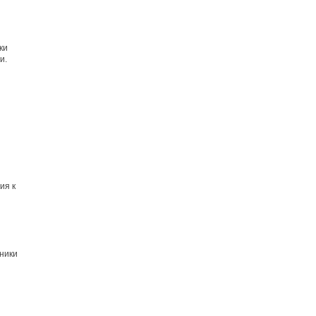
ки
и.
ия к
ники