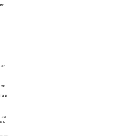
ние
сти.
ими
ти и
ным
е с