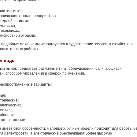
асто они применяются:
роительстве;
производственных предприятиях;
ладской логистике;
 монтаже;
тосервисах;
анспортной отрасли.
, подобные механизмы используются в судостроении, сельском хозяйстве и
пасательных работах.
е виды
ый рынок предлагает различные типы оборудования, отличающиеся
ей, способом управления и сферой применения.
распространенные варианты:
ные;
трические;
авлические;
ажные;
абанные;
тажно-тяговые.
 имеет свои особенности. Например, ручные модели подходят для работы б
я к электросети, а электрические обеспечивают более высокую