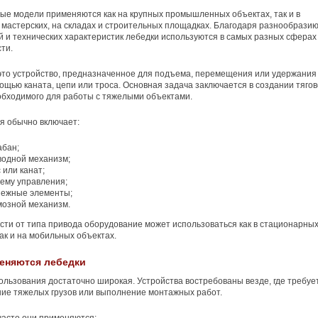
е модели применяются как на крупных промышленных объектах, так и в
мастерских, на складах и строительных площадках. Благодаря разнообрази
й и технических характеристик лебедки используются в самых разных сферах
ти.
это устройство, предназначенное для подъема, перемещения или удержания
мощью каната, цепи или троса. Основная задача заключается в создании тягов
обходимого для работы с тяжелыми объектами.
я обычно включает:
абан;
водной механизм;
 или канат;
тему управления;
пежные элементы;
мозной механизм.
сти от типа привода оборудование может использоваться как в стационарны
так и на мобильных объектах.
еняются лебедки
льзования достаточно широкая. Устройства востребованы везде, где требуе
ие тяжелых грузов или выполнение монтажных работ.