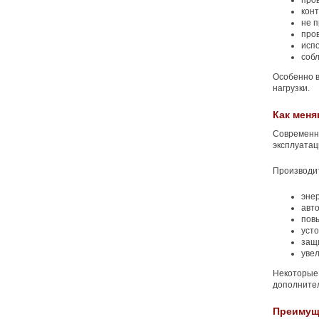
пров
кон
не 
про
исп
соб
Особенно 
нагрузки.
Как мен
Современн
эксплуатац
Производи
эне
авт
пов
усто
защ
уве
Некоторые 
дополните
Преимущ