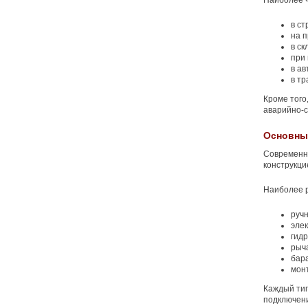
Наиболее ч
в ст
на 
в ск
при
в ав
в тр
Кроме того
аварийно-с
Основны
Современн
конструкци
Наиболее 
руч
элек
гидр
рыч
бар
мон
Каждый тип
подключени