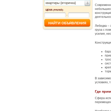
квартиры (вторичка)
Современны
небольших 
ЦЕНА
:
(РУБЛЕЙ)
конструкци
-
деятельнос
Лебедка – 
груза с по
усилия, не
Конструкци
бар
при
трос
сис
кре
тор
В зависимо
условиях, 
Где прим
Сфера испо
перемещен