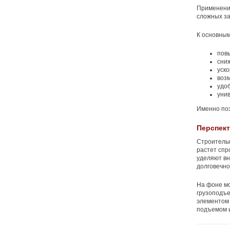
Применени
сложных за
К основным
пов
сниж
уско
воз
удоб
уни
Именно поэ
Перспект
Строительн
растет спр
уделяют вн
долговечно
На фоне м
грузоподъ
элементом 
подъемом 