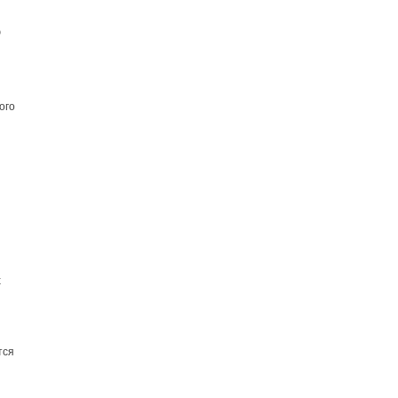
ю
ого
х
тся