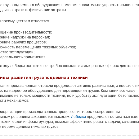
е грузоподъемного оборудования помогает значительно упростить выполне
дач и сократить физические затраты.
 преимуществам относятся:
ышение производительности;
ение нагрузки на персонал;
рение рабочих процессов;
можность перемещения тяжелых объектов;
ство эксплуатации;
версальность применения.
тому лебедки остаются востребованными в самых разных сферах деятельно
ивы развития грузоподъемной техники
ая и промышленная отрасли продолжают активно развиваться, а вместе с н
ос на надежное оборудование для перемещения грузов. Компании все чаще
имание не только мощности техники, но и удобству эксплуатации, безопаснос
сти механизмов.
одернизации производственных процессов интерес к современным
емным решениям сохраняется высоким.
Лебедки
продолжают оставаться важ
технической инфраструктуры, помогая эффективно решать задачи, связанны
и перемещением тяжелых грузов.