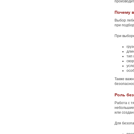
производит
Почему 
Выбор лебе
при подбор
При выбор
гру
длин
тип 
скор
усло
осо
Также важн
безопаснос
Роль без
Работа с т
небольшие 
или создан
Для безоп