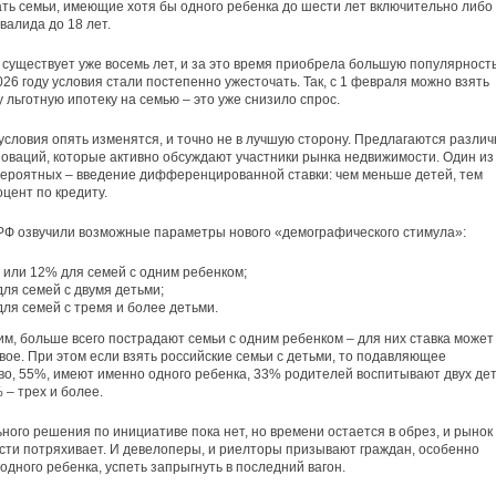
ть семьи, имеющие хотя бы одного ребенка до шести лет включительно либо
валида до 18 лет.
существует уже восемь лет, и за это время приобрела большую популярность
026 году условия стали постепенно ужесточать. Так, с 1 февраля можно взять
у льготную ипотеку на семью – это уже снизило спрос.
 условия опять изменятся, и точно не в лучшую сторону. Предлагаются разли
оваций, которые активно обсуждают участники рынка недвижимости. Один из
ероятных – введение дифференцированной ставки: чем меньше детей, тем
цент по кредиту.
РФ озвучили возможные параметры нового «демографического стимула»:
 или 12% для семей с одним ребенком;
ля семей с двумя детьми;
ля семей с тремя и более детьми.
им, больше всего пострадают семьи с одним ребенком – для них ставка может
вое. При этом если взять российские семьи с детьми, то подавляющее
о, 55%, имеют именно одного ребенка, 33% родителей воспитывают двух дет
 – трех и более.
ного решения по инициативе пока нет, но времени остается в обрез, и рынок
ти потряхивает. И девелоперы, и риелторы призывают граждан, особенно
одного ребенка, успеть запрыгнуть в последний вагон.