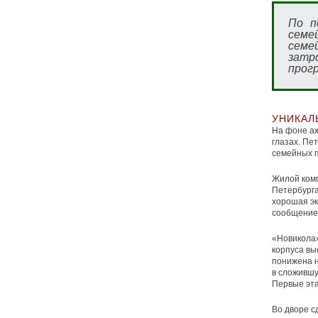
По п
семей
семе
затр
прог
УНИКАЛ
На фоне аж
глазах. Пе
семейных п
Жилой комп
Петербурга
хорошая эк
сообщение 
«Новикола»
корпуса вы
понижена н
в сложившу
Первые эта
Во дворе 