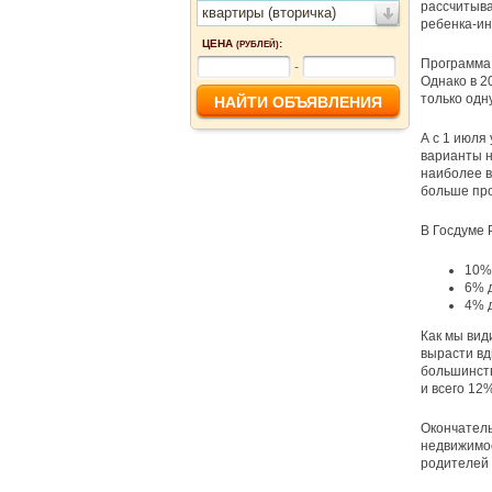
рассчитыва
квартиры (вторичка)
ребенка-ин
ЦЕНА
:
(РУБЛЕЙ)
Программа 
-
Однако в 2
только одн
А с 1 июля
варианты н
наиболее в
больше про
В Госдуме 
10%
6% д
4% д
Как мы вид
вырасти вд
большинств
и всего 12%
Окончатель
недвижимос
родителей 