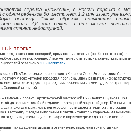
одсчетам сервиса «Домклик», в России порядка 4 мл
 с одним ребенком до шести лет. 1,2 млн из них уже взял
йную ипотеку. Таким образом, повышение ставк
онет около 2,8 млн семей, и для многих льготна
рамма станет недоступной.
ЬНЫЙ ПРОЕКТ
иотажа, вызванного новацией, предложения квартир (особенно готовых) таю
тербург здесь не исключение. И всё же такие лоты есть: например, квартиры д
окупателей остались в
ЖК «Новикола»
.
лекс от ГК «Технополис» расположен в Красном Селе. Это пригород Санкт-
, поэтому у всех жителей городская прописка. Здесь развитая инфраструктур
ология. Комплекс окружен природными объектами и имеет удобное транспор
с Северной столицей.
 – камерный проект «Архитектурной мастерской Б2» Феликса Буянова. Три
сотой до восьми этажей объединяет просторный закрытый двор. Южная част
а два этажа для максимальной освещенности двора и плавной интеграции
юся застройку. Фасады выполнены в светлых тонах с натуральными акцентам
жи отданы под коммерцию – от кафе и парикмахерских до аптек и пекарен.
сделаны ландшафтный дизайн и озеленение, выделены зоны отдыха и