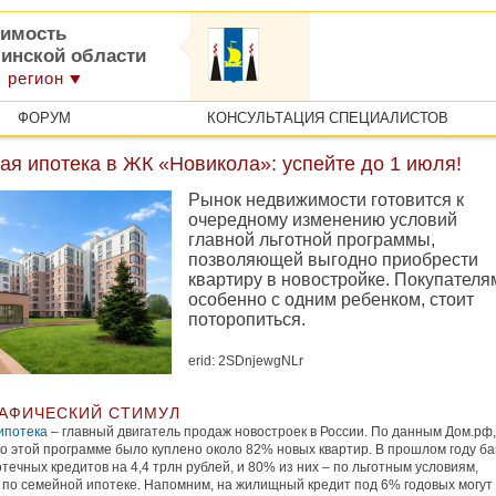
имость
линской области
 регион
ФОРУМ
КОНСУЛЬТАЦИЯ СПЕЦИАЛИСТОВ
я ипотека в ЖК «Новикола»: успейте до 1 июля!
Рынок недвижимости готовится к
очередному изменению условий
главной льготной программы,
позволяющей выгодно приобрести
квартиру в новостройке. Покупателя
особенно с одним ребенком, стоит
поторопиться.
erid: 2SDnjewgNLr
АФИЧЕСКИЙ СТИМУЛ
ипотека
– главный двигатель продаж новостроек в России. По данным Дом.рф,
по этой программе было куплено около 82% новых квартир. В прошлом году ба
течных кредитов на 4,4 трлн рублей, и 80% из них – по льготным условиям,
 по семейной ипотеке. Напомним, на жилищный кредит под 6% годовых могут