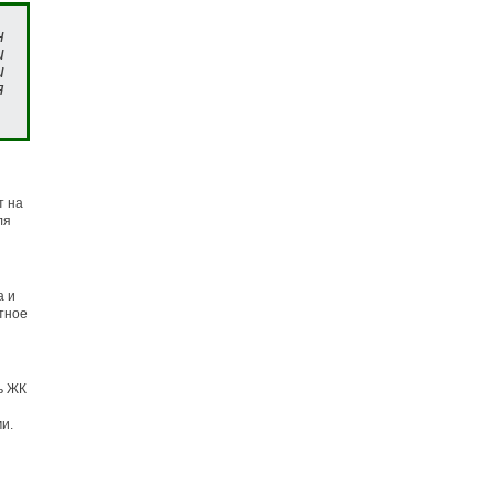
н
и
и
я
т на
ля
а и
тное
ь ЖК
и.