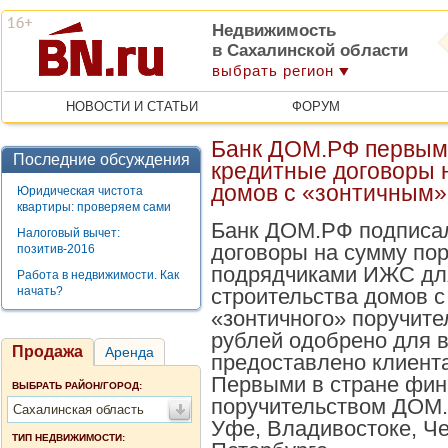
Недвижимость
в Сахалинской области
выбрать регион
НОВОСТИ И СТАТЬИ
ФОРУМ
Банк ДОМ.РФ первым 
Последние обсуждения
кредитные договоры 
домов с «зонтичным»
Юридическая чистота
квартиры: проверяем сами
Банк ДОМ.РФ подписа
Налоговый вычет:
договоры на сумму пор
позитив-2016
подрядчиками ИЖС дл
Работа в недвижимости. Как
начать?
строительства домов 
«зонтичного» поручите
рублей одобрено для в
Продажа
Аренда
предоставлено клиент
Первыми в стране фин
ВЫБРАТЬ РАЙОН/ГОРОД:
поручительством ДОМ.
Сахалинская область
Уфе, Владивостоке, Че
ТИП НЕДВИЖИМОСТИ: