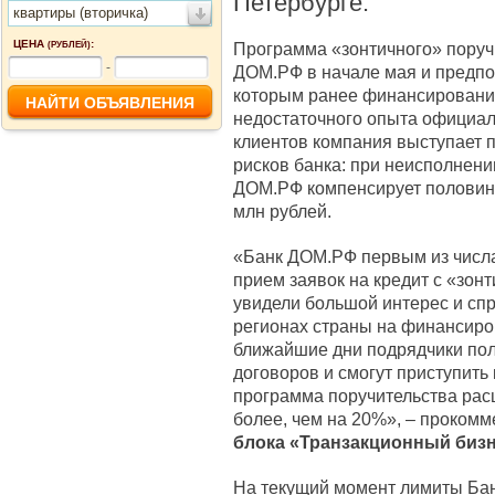
Петербурге.
квартиры (вторичка)
ЦЕНА
:
Программа «зонтичного» поруч
(РУБЛЕЙ)
-
ДОМ.РФ в начале мая и предпо
которым ранее финансирование
недостаточного опыта официаль
клиентов компания выступает п
рисков банка: при неисполнени
ДОМ.РФ компенсирует половину
млн рублей.
«Банк ДОМ.РФ первым из числа
прием заявок на кредит с «зон
увидели большой интерес и спр
регионах страны на финансиро
ближайшие дни подрядчики пол
договоров и смогут приступить
программа поручительства ра
более, чем на 20%», – проком
блока «Транзакционный биз
На текущий момент лимиты Ба