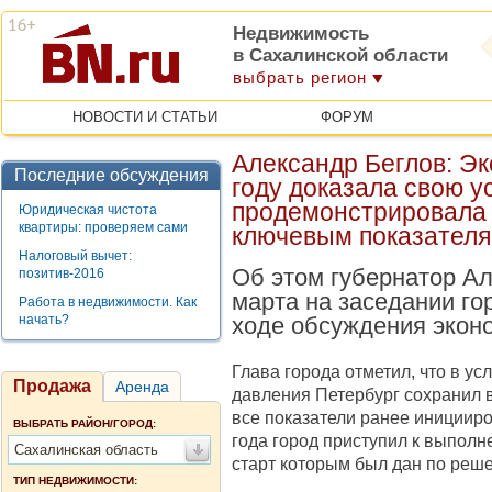
Недвижимость
в Сахалинской области
выбрать регион
НОВОСТИ И СТАТЬИ
ФОРУМ
Александр Беглов: Эк
Последние обсуждения
году доказала свою у
продемонстрировала 
Юридическая чистота
квартиры: проверяем сами
ключевым показател
Налоговый вычет:
Об этом губернатор Ал
позитив-2016
марта на заседании го
Работа в недвижимости. Как
начать?
ходе обсуждения эконо
Глава города отметил, что в у
Продажа
Аренда
давления Петербург сохранил 
все показатели ранее инициир
ВЫБРАТЬ РАЙОН/ГОРОД:
года город приступил к выпол
Сахалинская область
старт которым был дан по реш
ТИП НЕДВИЖИМОСТИ: